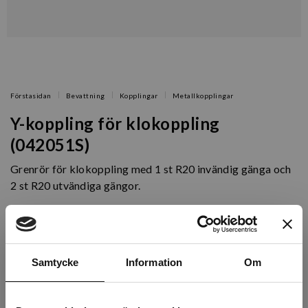
Förstasidan
Bevattning
Kopplingar
Metallkopplingar
Y-koppling för klokoppling
(042051S)
Grenrör för klokoppling med 1 st R20 invändig gänga och
2 st R20 utvändiga gängor.
Artikelnr: AD590160
Finns i lager (23 st)
Samtycke
Information
Om
211 kr
Exkl. moms: