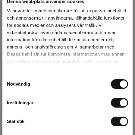
Denna webbplats använder cookies
Lägg i varukorgen
Vi använder enhetsidentifierare för att anpassa innehållet
och annonserna till användarna, tillhandahålla funktioner
Snabba leveranser
för sociala medier och analysera vår trafik. Vi
Kvalitetsprodukter
vidarebefordrar även sådana identifierare och annan
Över 30 år i branschen!
information från din enhet till de sociala medier och
Lagerstatus
annons- och analysföretag som vi samarbetar med.
Dessa kan i sin tur kombinera informationen med annan
Årsta
13 st
information som du har tillhandahållit eller som de har
samlat in när du har använt deras tjänster.
Rotebro
5 st
Samtyckesval
Nödvändig
Uppsala
5 st
Inställningar
Beskrivning
Statistik
Recensioner