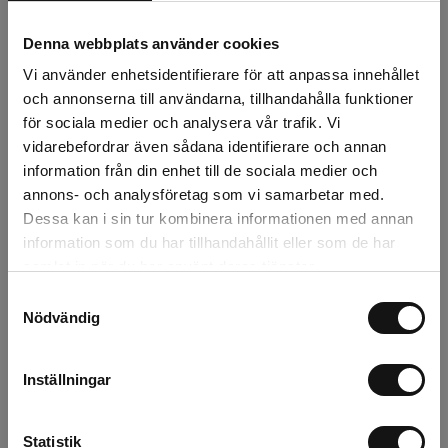
24 kr
Exkl. moms:
Denna webbplats använder cookies
Vi använder enhetsidentifierare för att anpassa innehållet
Lägg i varukorgen
och annonserna till användarna, tillhandahålla funktioner
för sociala medier och analysera vår trafik. Vi
Snabba leveranser
vidarebefordrar även sådana identifierare och annan
Kvalitetsprodukter
information från din enhet till de sociala medier och
annons- och analysföretag som vi samarbetar med.
Över 30 år i branschen!
Dessa kan i sin tur kombinera informationen med annan
Lagerstatus
information som du har tillhandahållit eller som de har
samlat in när du har använt deras tjänster.
Årsta
348 st
Samtyckesval
Nödvändig
Rotebro
97 st
Uppsala
87 st
Inställningar
Statistik