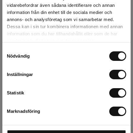
vidarebefordrar även sådana identifierare och annan
Uppsala
0 st
information från din enhet till de sociala medier och
annons- och analysföretag som vi samarbetar med.
Dessa kan i sin tur kombinera informationen med annan
information som du har tillhandahållit eller som de har
Beskrivning
samlat in när du har använt deras tjänster.
Samtyckesval
Recensioner
Nödvändig
Inställningar
Relaterade produkter
Statistik
Marknadsföring