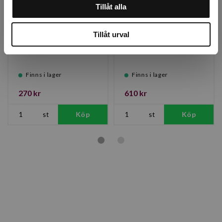
Tillåt alla
Tillåt urval
Isfritt Pro 12,5L
Sandhink m skopa
Hink m ströare
Finns i lager
Finns i lager
270 kr
610 kr
st
Köp
st
Köp