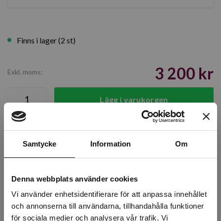
Finns i lager (2 st)
3 200 kr
Exkl. moms:
Lägg i varukorgen
Snabba leveranser
Kvalitetsprodukter
Samtycke
Information
Om
Över 30 år i branschen!
Lagerstatus
Denna webbplats använder cookies
Årsta
2 st
Vi använder enhetsidentifierare för att anpassa innehållet
och annonserna till användarna, tillhandahålla funktioner
Rotebro
0 st
för sociala medier och analysera vår trafik. Vi