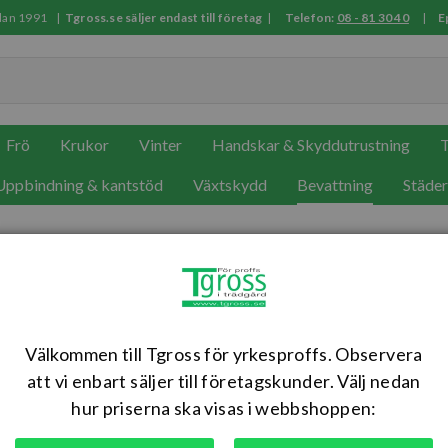
sedan 1991 |
Tgross.se säljer endast till företag
|
Telefon:
08 - 81 30 40
|
E
Frö
Krukor
Vinter
Handskar & Skyddutrustning
T
Uppbindning & kantstöd
Växtskydd
Bevattning
Städe
Slangvagn Proffs F 80m 1/2 slan
För 80 m 1/2" eller 50 m 3/4" slang.
Välkommen till Tgross för yrkesproffs. Observera
Artikelnr: EBPC100P
att vi enbart säljer till företagskunder. Välj nedan
hur priserna ska visas i webbshoppen: