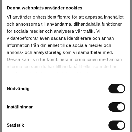
Lägg i varukorgen
Denna webbplats använder cookies
Vi använder enhetsidentifierare för att anpassa innehållet
Snabba leveranser
och annonserna till användarna, tillhandahålla funktioner
Kvalitetsprodukter
för sociala medier och analysera vår trafik. Vi
Över 30 år i branschen!
vidarebefordrar även sådana identifierare och annan
Lagerstatus
information från din enhet till de sociala medier och
annons- och analysföretag som vi samarbetar med.
Årsta
5 st
Dessa kan i sin tur kombinera informationen med annan
information som du har tillhandahållit eller som de har
Rotebro
0 st
samlat in när du har använt deras tjänster.
Samtyckesval
Uppsala
0 st
Nödvändig
Inställningar
Beskrivning
Recensioner
Statistik